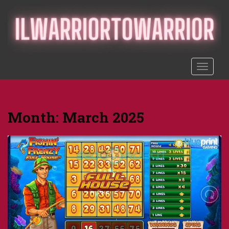
S
k
i
p
t
o
TOGGLE
m
a
i
n
Month:
March 2025
c
o
n
t
e
n
t