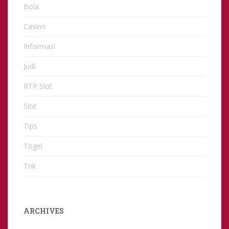
Bola
Casino
Informasi
Judi
RTP Slot
Slot
Tips
Togel
Trik
ARCHIVES