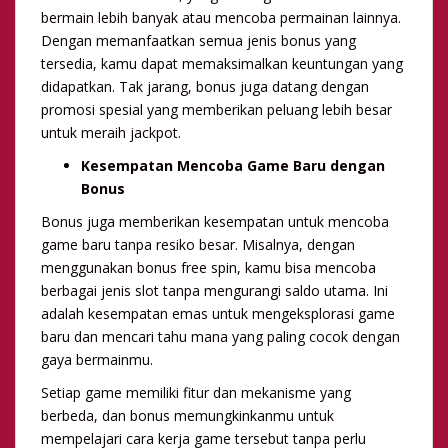
bermain lebih banyak atau mencoba permainan lainnya.
Dengan memanfaatkan semua jenis bonus yang
tersedia, kamu dapat memaksimalkan keuntungan yang
didapatkan. Tak jarang, bonus juga datang dengan
promosi spesial yang memberikan peluang lebih besar
untuk meraih jackpot.
Kesempatan Mencoba Game Baru dengan
Bonus
Bonus juga memberikan kesempatan untuk mencoba
game baru tanpa resiko besar. Misalnya, dengan
menggunakan bonus free spin, kamu bisa mencoba
berbagai jenis slot tanpa mengurangi saldo utama. Ini
adalah kesempatan emas untuk mengeksplorasi game
baru dan mencari tahu mana yang paling cocok dengan
gaya bermainmu.
Setiap game memiliki fitur dan mekanisme yang
berbeda, dan bonus memungkinkanmu untuk
mempelajari cara kerja game tersebut tanpa perlu