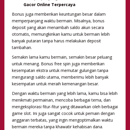
Gacor Online Terpercaya
Bonus juga memberikan keuntungan besar dalam
memperpanjang waktu bermain. Misalnya, bonus
deposit yang akan menambah saldo akun secara
otomatis, memungkinkan kamu untuk bermain lebih
banyak putaran tanpa harus melakukan deposit
tambahan.
Semakin lama kamu bermain, semakin besar peluang
untuk menang. Bonus free spin juga memberikan
kesempatan ekstra untuk memutar gulungan tanpa
mengurangi saldo utama, memberimu lebih banyak
kesempatan untuk meraih kemenangan besar.
Dengan waktu bermain yang lebih lama, kamu bisa lebih
menikmati permainan, mencoba berbagai tema, dan
mengeksplorasi fitur-fitur yang ditawarkan oleh berbagai
game slot. Ini juga sangat cocok untuk pemain dengan
anggaran terbatas, yang ingin mengoptimalkan waktu
bermain mereka tanpa khawatir kehabisan dana.