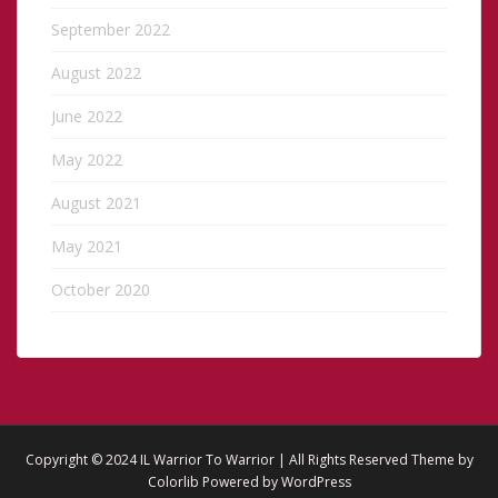
September 2022
August 2022
June 2022
May 2022
August 2021
May 2021
October 2020
Copyright © 2024 IL Warrior To Warrior | All Rights Reserved Theme by
Colorlib
Powered by
WordPress