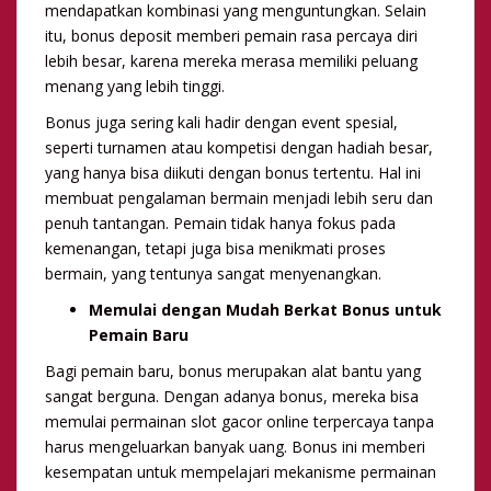
mendapatkan kombinasi yang menguntungkan. Selain
itu, bonus deposit memberi pemain rasa percaya diri
lebih besar, karena mereka merasa memiliki peluang
menang yang lebih tinggi.
Bonus juga sering kali hadir dengan event spesial,
seperti turnamen atau kompetisi dengan hadiah besar,
yang hanya bisa diikuti dengan bonus tertentu. Hal ini
membuat pengalaman bermain menjadi lebih seru dan
penuh tantangan. Pemain tidak hanya fokus pada
kemenangan, tetapi juga bisa menikmati proses
bermain, yang tentunya sangat menyenangkan.
Memulai dengan Mudah Berkat Bonus untuk
Pemain Baru
Bagi pemain baru, bonus merupakan alat bantu yang
sangat berguna. Dengan adanya bonus, mereka bisa
memulai permainan slot gacor online terpercaya tanpa
harus mengeluarkan banyak uang. Bonus ini memberi
kesempatan untuk mempelajari mekanisme permainan