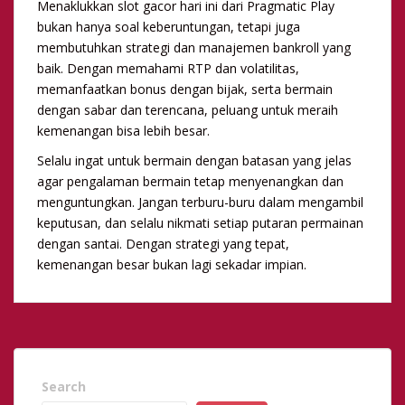
Menaklukkan slot gacor hari ini dari Pragmatic Play
bukan hanya soal keberuntungan, tetapi juga
membutuhkan strategi dan manajemen bankroll yang
baik. Dengan memahami RTP dan volatilitas,
memanfaatkan bonus dengan bijak, serta bermain
dengan sabar dan terencana, peluang untuk meraih
kemenangan bisa lebih besar.
Selalu ingat untuk bermain dengan batasan yang jelas
agar pengalaman bermain tetap menyenangkan dan
menguntungkan. Jangan terburu-buru dalam mengambil
keputusan, dan selalu nikmati setiap putaran permainan
dengan santai. Dengan strategi yang tepat,
kemenangan besar bukan lagi sekadar impian.
Search