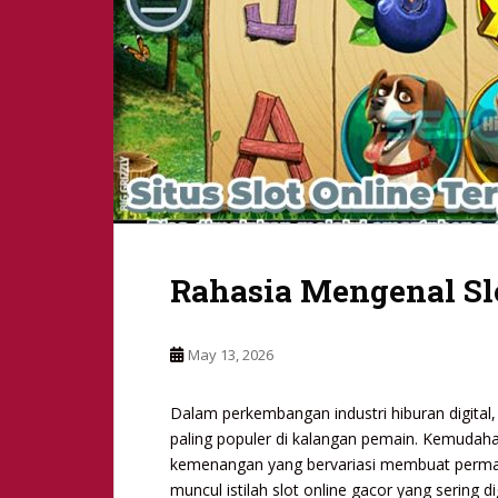
Rahasia Mengenal Sl
May 13, 2026
Dalam perkembangan industri hiburan digital, 
paling populer di kalangan pemain. Kemudaha
kemenangan yang bervariasi membuat permainan
muncul istilah slot online gacor yang serin