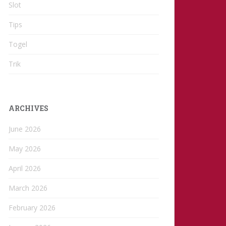
Slot
Tips
Togel
Trik
ARCHIVES
June 2026
May 2026
April 2026
March 2026
February 2026