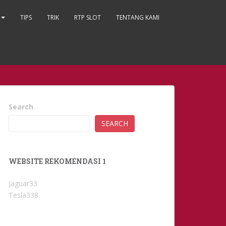
TIPS
TRIK
RTP SLOT
TENTANG KAMI
Search
SEARCH
WEBSITE REKOMENDASI 1
Jaguar33
Tesla338