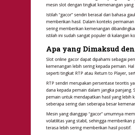
mesin slot dengan tingkat kemenangan yang 
Istilah “gacor” sendiri berasal dari bahasa 
memberikan hasil. Dalam konteks permainan sl
sering memberikan kemenangan dibandingkan 
istilah ini sudah sangat populer di kalangan 
Apa yang Dimaksud deng
Slot online gacor dapat dipahami sebagai p
kemenangan lebih sering kepada pemain. Hal i
seperti tingkat RTP atau Return to Player, ser
RTP sendiri merupakan persentase teoritis
dana kepada pemain dalam jangka panjang. Se
pemain untuk mendapatkan hasil yang lebih ko
seberapa sering dan seberapa besar kemena
Mesin yang dianggap “gacor” umumnya memil
volatilitas yang stabil, sehingga memberik
terasa lebih sering memberikan hasil positif.