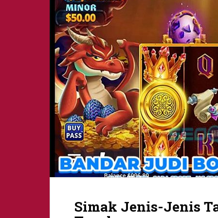
Simak Jenis-Jenis T