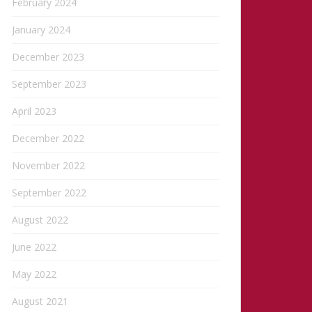
February 2024
January 2024
December 2023
September 2023
April 2023
December 2022
November 2022
September 2022
August 2022
June 2022
May 2022
August 2021