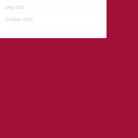
May 2021
October 2020