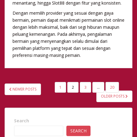
menantang, hingga Slot88 dengan fitur yang konsisten.
Dengan memilih provider yang sesuai dengan gaya
bermain, pemain dapat menikmati permainan slot online
dengan lebih maksimal, baik dari segi hiburan maupun
peluang kemenangan. Pada akhirnya, pengalaman
bermain yang menyenangkan selalu dimulai dari
pemilihan platform yang tepat dan sesuai dengan
preferensi masing-masing pemain.
POSTS
1
2
3
…
20
NEWER POSTS
PAGINATION
OLDER POSTS
Search
SEARCH