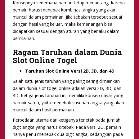
Konsepnya sederhana namun tetap menantang, karena
pemain harus menebak kombinasi angka yang akan
muncul dalam permainan. Jika tebakan tersebut sesuai
dengan hasil yang keluar, maka kemenangan bisa
didapatkan sesuai dengan aturan yang berlaku dalam
permainan.
Ragam Taruhan dalam Dunia
Slot Online Togel
Taruhan Slot Online Versi 2D, 3D, dan 4D
Salah satu jenis taruhan yang paling sering dimainkan
dalam dunia slot togel online adalah versi 2D, 3D, dan
4D. Ketiga jenis taruhan ini memiliki konsep dasar yang
hampir sama, yaitu menebak susunan angka yang akan
muncul dalam hasil permainan.
Perbedaan utama dari ketiganya terletak pada jumlah
digit angka yang harus ditebak. Pada versi 2D, pemain
hanya perlu menebak dua digit angka, sedangkan pada