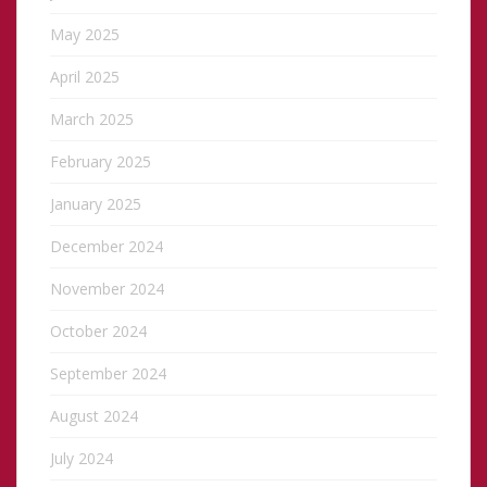
May 2025
April 2025
March 2025
February 2025
January 2025
December 2024
November 2024
October 2024
September 2024
August 2024
July 2024