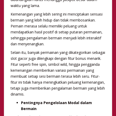
waktu yang lama.
Kemenangan yang lebih sering ini menciptakan sensasi
bermain yang lebih hidup dan tidak membosankan.
Pemain merasa selalu memiliki peluang untuk
mendapatkan hasil positif di setiap putaran permainan,
sehingga pengalaman bermain menjadi lebih interaktif
dan menyenangkan.
Selain itu, banyak permainan yang dikategorikan sebagai
slot gacor juga dilengkapi dengan fitur bonus menarik.
Fitur seperti free spin, simbol wild, hingga pengganda
kemenangan memberikan variasi permainan yang
membuat setiap sesi bermain terasa lebih seru. Fitur-
fitur ini tidak hanya meningkatkan peluang kemenangan,
tetapi juga memberikan pengalaman bermain yang lebih
dinamis.
Pentingnya Pengelolaan Modal dalam
Bermain