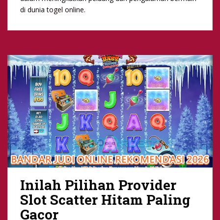
di dunia togel online.
Inilah Pilihan Provider
Slot Scatter Hitam Paling
Gacor