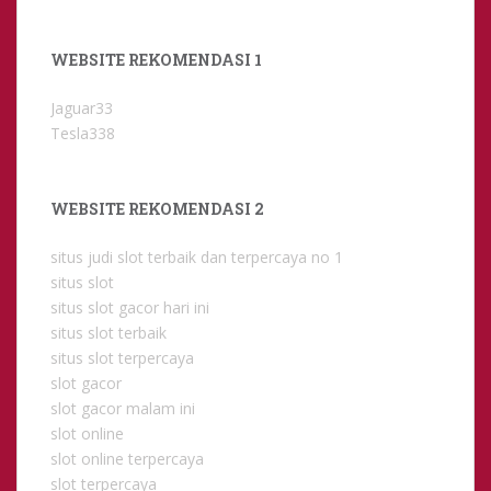
WEBSITE REKOMENDASI 1
Jaguar33
Tesla338
WEBSITE REKOMENDASI 2
situs judi slot terbaik dan terpercaya no 1
situs slot
situs slot gacor hari ini
situs slot terbaik
situs slot terpercaya
slot gacor
slot gacor malam ini
slot online
slot online terpercaya
slot terpercaya