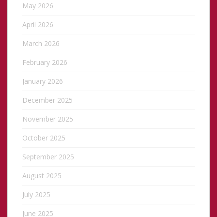
May 2026
April 2026
March 2026
February 2026
January 2026
December 2025
November 2025
October 2025
September 2025
August 2025
July 2025
June 2025