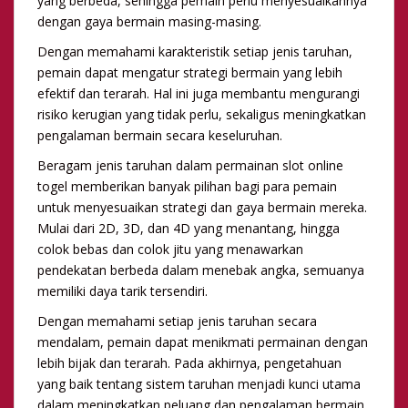
yang berbeda, sehingga pemain perlu menyesuaikannya
dengan gaya bermain masing-masing.
Dengan memahami karakteristik setiap jenis taruhan,
pemain dapat mengatur strategi bermain yang lebih
efektif dan terarah. Hal ini juga membantu mengurangi
risiko kerugian yang tidak perlu, sekaligus meningkatkan
pengalaman bermain secara keseluruhan.
Beragam jenis taruhan dalam permainan slot online
togel memberikan banyak pilihan bagi para pemain
untuk menyesuaikan strategi dan gaya bermain mereka.
Mulai dari 2D, 3D, dan 4D yang menantang, hingga
colok bebas dan colok jitu yang menawarkan
pendekatan berbeda dalam menebak angka, semuanya
memiliki daya tarik tersendiri.
Dengan memahami setiap jenis taruhan secara
mendalam, pemain dapat menikmati permainan dengan
lebih bijak dan terarah. Pada akhirnya, pengetahuan
yang baik tentang sistem taruhan menjadi kunci utama
dalam meningkatkan peluang dan pengalaman bermain