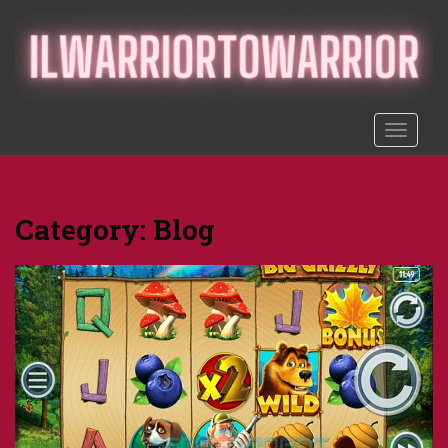
S
k
i
p
t
o
TOGGLE
m
a
i
n
Category:
Blog
c
o
n
t
e
n
t