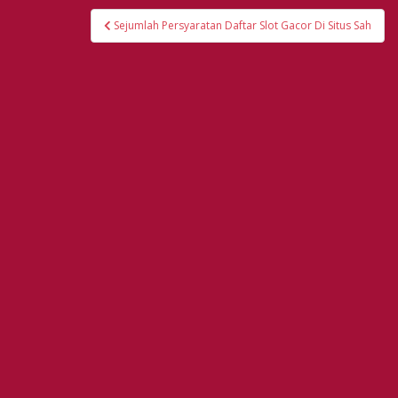
Post
Sejumlah Persyaratan Daftar Slot Gacor Di Situs Sah
navigation