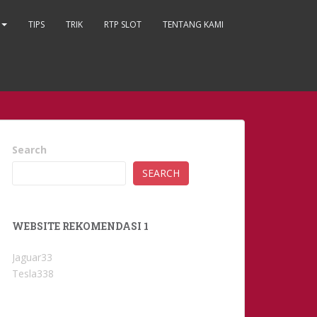
TIPS
TRIK
RTP SLOT
TENTANG KAMI
Search
SEARCH
WEBSITE REKOMENDASI 1
Jaguar33
Tesla338