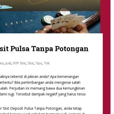
sit Pulsa Tanpa Potongan
,
,
,
,
,
asi
Judi
RTP Slot
Slot
Tips
Trik
linya tebersit di pikiran anda? Apa kemenangan
ertentu? Bila pertimbangan anda mengenai salah
k salah. Perjudian ini memang bawa dua kemungkinan
alami rugi. Tersebut dampak negatif yang harus terus
or Slot Deposit Pulsa Tanpa Potongan, anda tetap