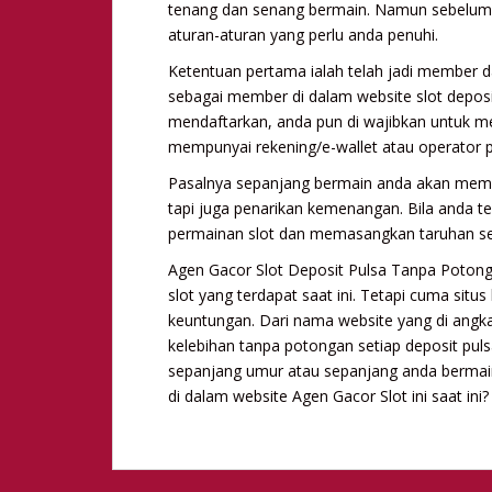
tenang dan senang bermain. Namun sebelum a
aturan-aturan yang perlu anda penuhi.
Ketentuan pertama ialah telah jadi member da
sebagai member di dalam website slot deposit
mendaftarkan, anda pun di wajibkan untuk 
mempunyai rekening/e-wallet atau operator p
Pasalnya sepanjang bermain anda akan memerl
tapi juga penarikan kemenangan. Bila anda tel
permainan slot dan memasangkan taruhan sep
Agen Gacor Slot Deposit Pulsa Tanpa Potonga
slot yang terdapat saat ini. Tetapi cuma sit
keuntungan. Dari nama website yang di angka
kelebihan tanpa potongan setiap deposit pul
sepanjang umur atau sepanjang anda bermain
di dalam website Agen Gacor Slot ini saat ini?