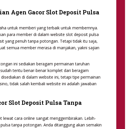
an Agen Gacor Slot Deposit Pulsa
rusaha untuk memberi yang terbaik untuk membernnya.
n para member di dalam website slot deposit pulsa
 yang penuh tanpa potongan. Tetapi tidak itu saja,
buat semua member merasa di manjakan, yakni sajian
otongan ini sediakan beragam permainan taruhan
n sudah tentu benar-benar komplet dari beragam
 disediakan di dalam website ini, tetapi tipe permainan
sino, tidak salah kembali website ini adalah jawaban
r Slot Deposit Pulsa Tanpa
slot lewat cara online sangat menggembirakan. Lebih-
sit pulsa tanpa potongan. Anda ditanggung akan semakin