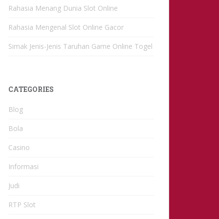
Rahasia Menang Dunia Slot Online
Rahasia Mengenal Slot Online Gacor
Simak Jenis-Jenis Taruhan Game Online Togel
CATEGORIES
Blog
Bola
Casino
Informasi
Judi
RTP Slot