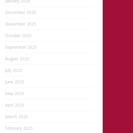
January 2026
December 2025
November 2025
October 2025
September 2025
August 2025
July 2025
June 2025
May 2025
April 2025
March 2025
February 2025