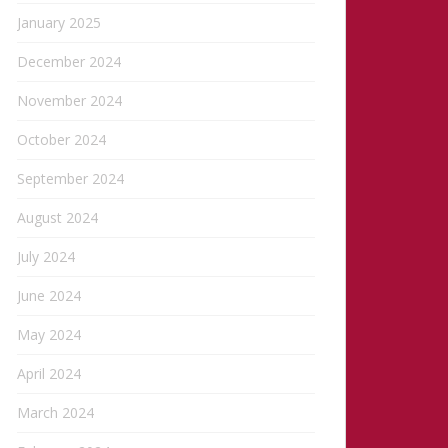
January 2025
December 2024
November 2024
October 2024
September 2024
August 2024
July 2024
June 2024
May 2024
April 2024
March 2024