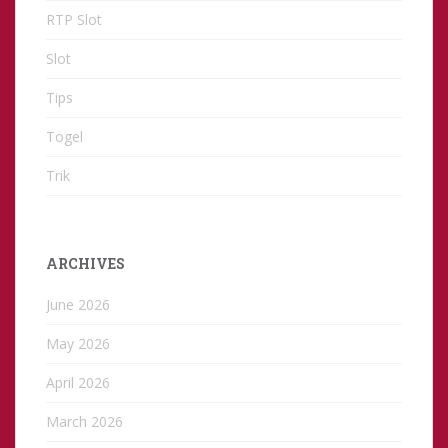
RTP Slot
Slot
Tips
Togel
Trik
ARCHIVES
June 2026
May 2026
April 2026
March 2026