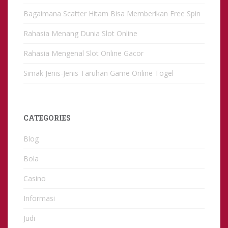
Bagaimana Scatter Hitam Bisa Memberikan Free Spin
Rahasia Menang Dunia Slot Online
Rahasia Mengenal Slot Online Gacor
Simak Jenis-Jenis Taruhan Game Online Togel
CATEGORIES
Blog
Bola
Casino
Informasi
Judi