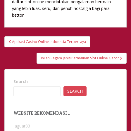
daftar slot online menciptakan pengalaman bermain
yang lebih luas, seru, dan penuh nostalgia bagi para
bettor.
Post
Aplikasi Casino Online Indonesia Terpercaya
navigation
Inilah Ragam Jenis Permainan Slot Online Gacor
Search
SEARCH
WEBSITE REKOMENDASI 1
Jaguar33