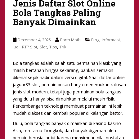
Jenis Daftar Slot Online
Bola Tangkas Paling
Banyak Dimainkan
,
,
December 4, 2025
Earth Moth
Blog
Informasi
,
,
,
,
Judi
RTP Slot
Slot
Tips
Trik
Bola tangkas adalah salah satu permainan klasik yang
masih bertahan hingga sekarang, bahkan semakin
dikenal sejak hadir dalam versi digital. Saat daftar online
jaguar33 slot, pemain bukan hanya menemukan ratusan
jenis slot modern, tetapi juga permainan bola tangkas
yang dulu hanya bisa dimainkan melalui mesin fisik.
Perkembangan teknologi membuat permainan ini lebih
mudah diakses dan kembali populer di kalangan bettor.
Dulu, bola tangkas banyak dimainkan di kasino-kasino
Asia, terutama Tiongkok, dan banyak digemari oleh
pemain berusia lanjut karena menyimpan nilai nostalgia.