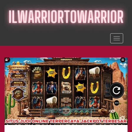
S
k
i
p
t
o
TOGGLE
m
a
i
n
c
o
n
t
e
n
t