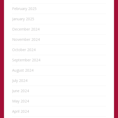
February 2025
January 2025
December 2024
November 2024
October 2024
September 2024
August 2024
July 2024
June 2024
May 2024
April 2024