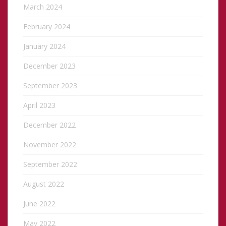
March 2024
February 2024
January 2024
December 2023
September 2023
April 2023
December 2022
November 2022
September 2022
August 2022
June 2022
May 2022