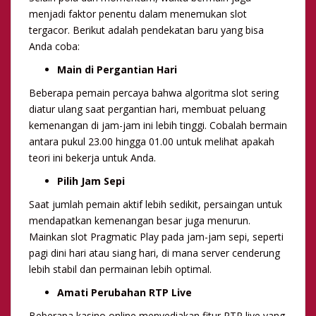
menjadi faktor penentu dalam menemukan slot
tergacor. Berikut adalah pendekatan baru yang bisa
Anda coba:
Main di Pergantian Hari
Beberapa pemain percaya bahwa algoritma slot sering
diatur ulang saat pergantian hari, membuat peluang
kemenangan di jam-jam ini lebih tinggi. Cobalah bermain
antara pukul 23.00 hingga 01.00 untuk melihat apakah
teori ini bekerja untuk Anda.
Pilih Jam Sepi
Saat jumlah pemain aktif lebih sedikit, persaingan untuk
mendapatkan kemenangan besar juga menurun.
Mainkan slot Pragmatic Play pada jam-jam sepi, seperti
pagi dini hari atau siang hari, di mana server cenderung
lebih stabil dan permainan lebih optimal.
Amati Perubahan RTP Live
Beberapa kasino online menyediakan fitur RTP live yang