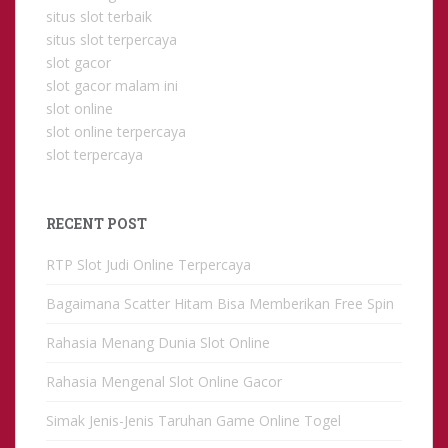
situs slot terbaik
situs slot terpercaya
slot gacor
slot gacor malam ini
slot online
slot online terpercaya
slot terpercaya
RECENT POST
RTP Slot Judi Online Terpercaya
Bagaimana Scatter Hitam Bisa Memberikan Free Spin
Rahasia Menang Dunia Slot Online
Rahasia Mengenal Slot Online Gacor
Simak Jenis-Jenis Taruhan Game Online Togel