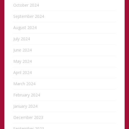
October 2024
September 2024
August 2024
July 2024
June 2024
May 2024
April 2024
March 2024
February 2024
January 2024
December 2023
September 2023