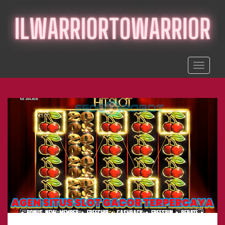
S
k
i
p
t
o
TOGGLE
m
a
i
n
c
o
n
t
e
n
t