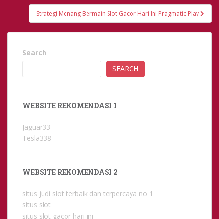
Strategi Menang Bermain Slot Gacor Hari Ini Pragmatic Play
Search
SEARCH
WEBSITE REKOMENDASI 1
Jaguar33
Tesla338
WEBSITE REKOMENDASI 2
situs judi slot terbaik dan terpercaya no 1
situs slot
situs slot gacor hari ini