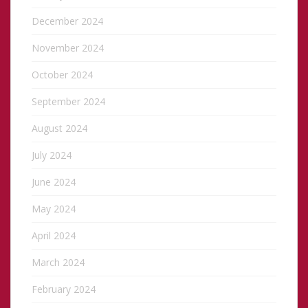
December 2024
November 2024
October 2024
September 2024
August 2024
July 2024
June 2024
May 2024
April 2024
March 2024
February 2024