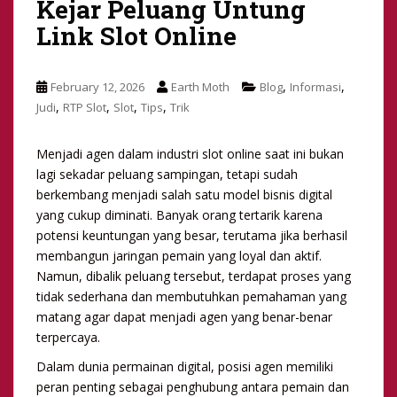
Kejar Peluang Untung
Link Slot Online
,
,
February 12, 2026
Earth Moth
Blog
Informasi
,
,
,
,
Judi
RTP Slot
Slot
Tips
Trik
Menjadi agen dalam industri slot online saat ini bukan
lagi sekadar peluang sampingan, tetapi sudah
berkembang menjadi salah satu model bisnis digital
yang cukup diminati. Banyak orang tertarik karena
potensi keuntungan yang besar, terutama jika berhasil
membangun jaringan pemain yang loyal dan aktif.
Namun, dibalik peluang tersebut, terdapat proses yang
tidak sederhana dan membutuhkan pemahaman yang
matang agar dapat menjadi agen yang benar-benar
terpercaya.
Dalam dunia permainan digital, posisi agen memiliki
peran penting sebagai penghubung antara pemain dan