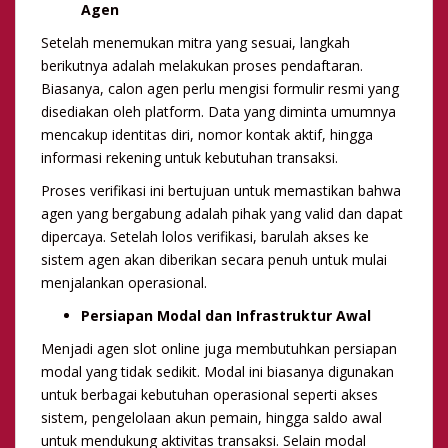
Agen
Setelah menemukan mitra yang sesuai, langkah
berikutnya adalah melakukan proses pendaftaran.
Biasanya, calon agen perlu mengisi formulir resmi yang
disediakan oleh platform. Data yang diminta umumnya
mencakup identitas diri, nomor kontak aktif, hingga
informasi rekening untuk kebutuhan transaksi.
Proses verifikasi ini bertujuan untuk memastikan bahwa
agen yang bergabung adalah pihak yang valid dan dapat
dipercaya. Setelah lolos verifikasi, barulah akses ke
sistem agen akan diberikan secara penuh untuk mulai
menjalankan operasional.
Persiapan Modal dan Infrastruktur Awal
Menjadi agen slot online juga membutuhkan persiapan
modal yang tidak sedikit. Modal ini biasanya digunakan
untuk berbagai kebutuhan operasional seperti akses
sistem, pengelolaan akun pemain, hingga saldo awal
untuk mendukung aktivitas transaksi.
Selain modal