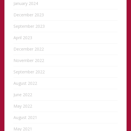
January 2024
December 2023
September 2023
April 2023
December 2022
November 2022
September 2022
August 2022
June 2022
May 2022
August 2021
May 2021