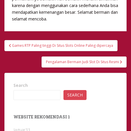
karena dengan menggunakan cara sederhana Anda bisa
mendapatkan kemenangan besar. Selamat bermain dan
selamat mencoba.
Post
Games RTP Paling tinggi Di Situs Slots Online Paling dipercaya
navigation
Pengalaman Bermain Judi Slot Di Situs Resmi
Search
SEARCH
WEBSITE REKOMENDASI 1
Jaguar33