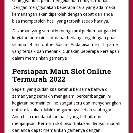
sehingga tidak perlu mengeluarkan banyak modal.
Dengan menggunakan beberapa cara yang ada maka
kemenangan akan diperoleh dengan cepat dan anda
bisa memperoleh hasil yang terbaik setiap harinya.
Di zaman yang semakin mengalami perkembangan ini
kegiatan bermain slot dapat berlangsung dengan puas
selama 24 jam online. Saat ini Anda bisa memilih game
yang terbaik dan menarik. Gunakan beberapa Persiapan
dalam memainkan gamenya
Persiapan Main Slot Online
Termurah 2022
Seperti yang sudah kita ketahui bersama bahwa di
zaman yang semakin mengalami perkembangan ini
kegiatan bermain online sangat seru dan menyenangkan
untuk dilakukan. Mainkan gamenya setiap saat agar
Anda bisa mendapatkan hasil yang terbaik dan
menjanjikan. Bermain slot bisa dilakukan dengan mudah
dan anda dapat memainkan gamenya dengan