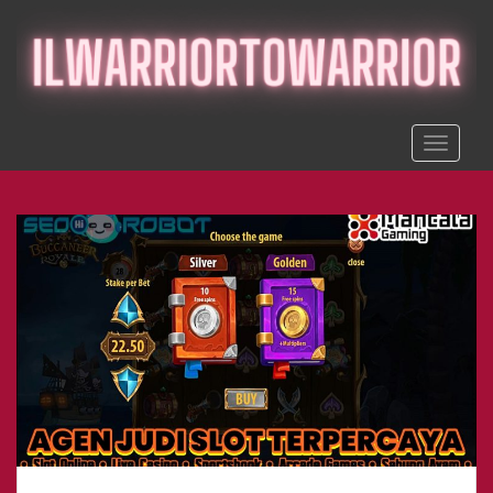
S
k
i
p
t
o
TOGGLE
m
a
i
n
c
o
n
t
e
n
t