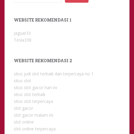
WEBSITE REKOMENDASI 1
Jaguar33
Tesla338
WEBSITE REKOMENDASI 2
situs judi slot terbaik dan terpercaya no 1
situs slot
situs slot gacor hari ini
situs slot terbaik
situs slot terpercaya
slot gacor
slot gacor malam ini
slot online
slot online terpercaya