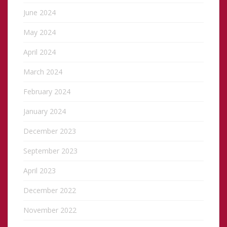
June 2024
May 2024
April 2024
March 2024
February 2024
January 2024
December 2023
September 2023
April 2023
December 2022
November 2022