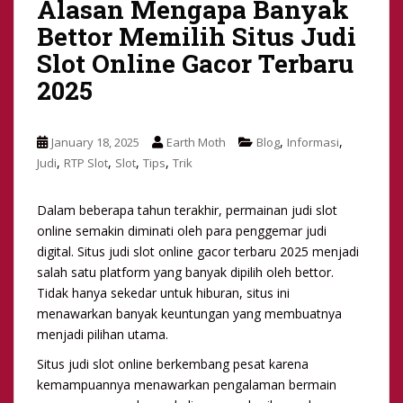
Alasan Mengapa Banyak
Bettor Memilih Situs Judi
Slot Online Gacor Terbaru
2025
,
,
January 18, 2025
Earth Moth
Blog
Informasi
,
,
,
,
Judi
RTP Slot
Slot
Tips
Trik
Dalam beberapa tahun terakhir, permainan judi slot
online semakin diminati oleh para penggemar judi
digital. Situs judi slot online gacor terbaru 2025 menjadi
salah satu platform yang banyak dipilih oleh bettor.
Tidak hanya sekedar untuk hiburan, situs ini
menawarkan banyak keuntungan yang membuatnya
menjadi pilihan utama.
Situs judi slot online berkembang pesat karena
kemampuannya menawarkan pengalaman bermain